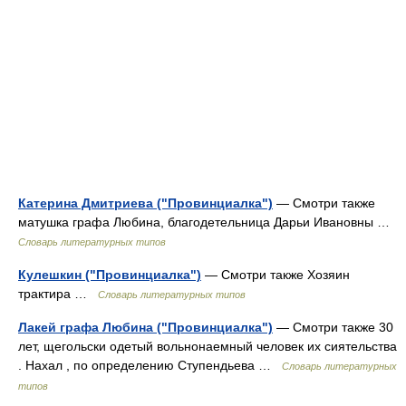
Катерина Дмитриева ("Провинциалка")
— Смотри также
матушка графа Любина, благодетельница Дарьи Ивановны …
Словарь литературных типов
Кулешкин ("Провинциалка")
— Смотри также Хозяин
трактира …
Словарь литературных типов
Лакей графа Любина ("Провинциалка")
— Смотри также 30
лет, щегольски одетый вольнонаемный человек их сиятельства
. Нахал , по определению Ступендьева …
Словарь литературных
типов