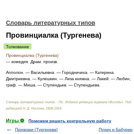
Словарь литературных типов
Провинциалка (Тургенева)
Толкование
Провинциалка (Тургенева)
— комедия. Драм. произв.
Апполон. — Васильевна. — Городничиха. — Катерина
Дмитриевна. — Кулешкин. — Лиза княжна. — Лакей. — Любин,
граф. — Миша. — Ступендьев. — Ступендьева.
Словарь литературных типов. - Пг.: Издание редакции журнала «Всходы»
.
Под
редакцией Н. Д. Носкова
.
1908-1914
.
Игры ⚽
Поможем решить контрольную работу
Призраки (Тургенева)
Пунин и Бабурин