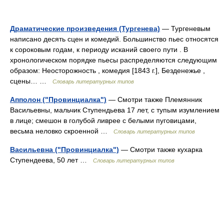
Драматические произведения (Тургенева)
— Тургеневым
написано десять сцен и комедий. Большинство пьес относятся
к сороковым годам, к периоду исканий своего пути . В
хронологическом порядке пьесы распределяются следующим
образом: Неосторожность , комедия [1843 г.], Безденежье ,
сцены… …
Словарь литературных типов
Апполон ("Провинциалка")
— Смотри также Племянник
Васильевны, мальчик Ступендьева 17 лет, с тупым изумлением
в лице; смешон в голубой ливрее с белыми пуговицами,
весьма неловко скроенной …
Словарь литературных типов
Васильевна ("Провинциалка")
— Смотри также кухарка
Ступендеева, 50 лет …
Словарь литературных типов