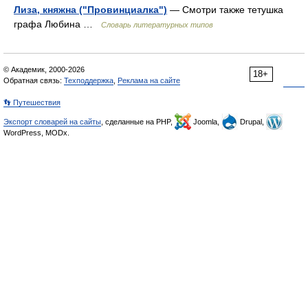
Лиза, княжна ("Провинциалка")
— Смотри также тетушка
графа Любина …
Словарь литературных типов
© Академик, 2000-2026
18+
Обратная связь:
Техподдержка
,
Реклама на сайте
👣 Путешествия
Экспорт словарей на сайты
, сделанные на PHP,
Joomla,
Drupal,
WordPress, MODx.